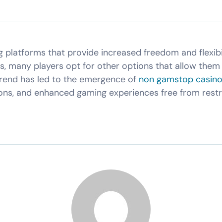
platforms that provide increased freedom and flexibilit
s, many players opt for other options that allow them
 trend has led to the emergence of
non gamstop casin
ions, and enhanced gaming experiences free from restr