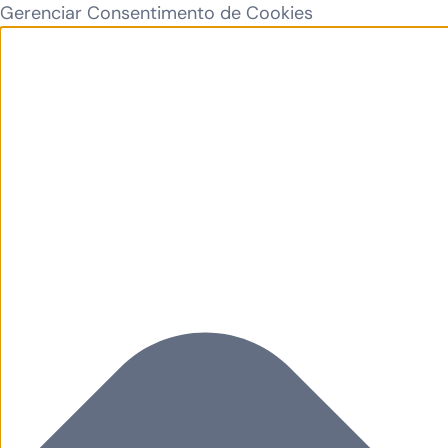
Gerenciar Consentimento de Cookies