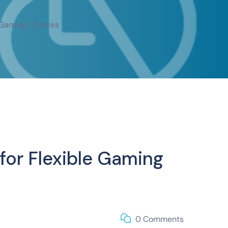
 Gaming Choices
or Flexible Gaming
0 Comments