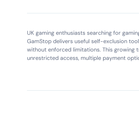
UK gaming enthusiasts searching for gaming 
GamStop delivers useful self-exclusion tool
without enforced limitations. This growing
unrestricted access, multiple payment opt