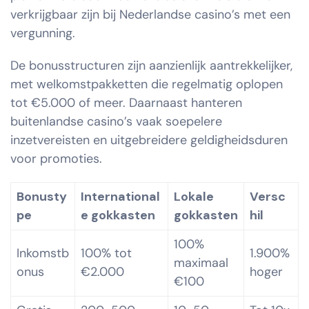
verkrijgbaar zijn bij Nederlandse casino’s met een
vergunning.
De bonusstructuren zijn aanzienlijk aantrekkelijker,
met welkomstpakketten die regelmatig oplopen
tot €5.000 of meer. Daarnaast hanteren
buitenlandse casino’s vaak soepelere
inzetvereisten en uitgebreidere geldigheidsduren
voor promoties.
Bonusty
International
Lokale
Versc
pe
e gokkasten
gokkasten
hil
100%
Inkomstb
100% tot
1.900%
maximaal
onus
€2.000
hoger
€100