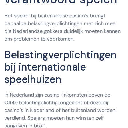
Het spelen bij buitenlandse casino’s brengt
bepaalde belastingverplichtingen met zich mee
die Nederlandse gokkers duidelijk moeten kennen
om problemen te voorkomen.
Belastingverplichtingen
bij internationale
speelhuizen
In Nederland zijn casino-inkomsten boven de
€449 belastingplichtig, ongeacht of deze bij
casino’s in Nederland of het buitenland worden
verdiend. Spelers moeten hun winsten zelf
aangeven in box 1.