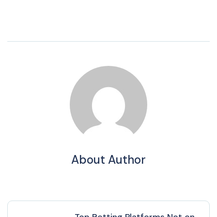
About Author