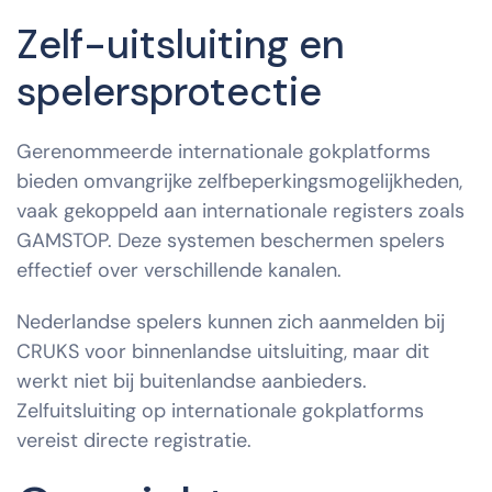
Zelf-uitsluiting en
spelersprotectie
Gerenommeerde internationale gokplatforms
bieden omvangrijke zelfbeperkingsmogelijkheden,
vaak gekoppeld aan internationale registers zoals
GAMSTOP. Deze systemen beschermen spelers
effectief over verschillende kanalen.
Nederlandse spelers kunnen zich aanmelden bij
CRUKS voor binnenlandse uitsluiting, maar dit
werkt niet bij buitenlandse aanbieders.
Zelfuitsluiting op internationale gokplatforms
vereist directe registratie.