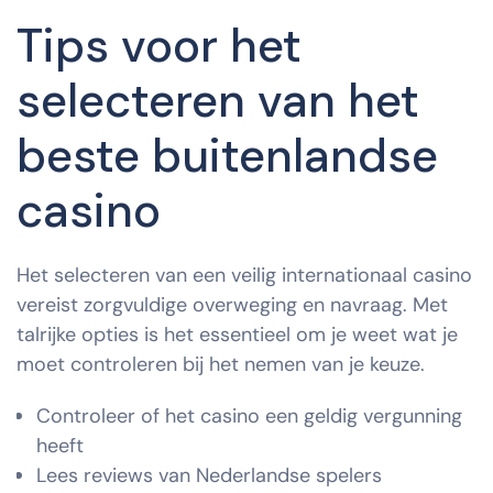
Tips voor het
selecteren van het
beste buitenlandse
casino
Het selecteren van een veilig internationaal casino
vereist zorgvuldige overweging en navraag. Met
talrijke opties is het essentieel om je weet wat je
moet controleren bij het nemen van je keuze.
Controleer of het casino een geldig vergunning
heeft
Lees reviews van Nederlandse spelers