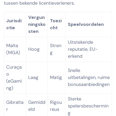
tussen bekende licentieverleners.
Vergun
Jurisdi
Toezi
ningsko
Speelvoordelen
ctie
cht
sten
Uitstekende
Malta
Stren
Hoog
reputatie, EU-
(MGA)
g
erkend
Curaça
Snelle
o
Laag
Matig
uitbetalingen, ruime
(eGami
bonusaanbiedingen
ng)
Sterke
Gibralta
Gemidd
Rigou
spelersbeschermin
r
eld
reus
g