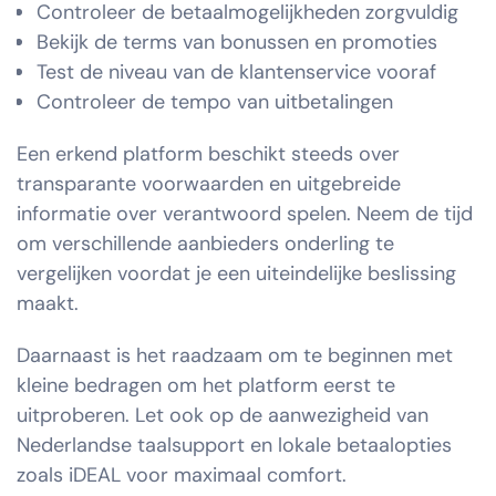
Controleer de betaalmogelijkheden zorgvuldig
Bekijk de terms van bonussen en promoties
Test de niveau van de klantenservice vooraf
Controleer de tempo van uitbetalingen
Een erkend platform beschikt steeds over
transparante voorwaarden en uitgebreide
informatie over verantwoord spelen. Neem de tijd
om verschillende aanbieders onderling te
vergelijken voordat je een uiteindelijke beslissing
maakt.
Daarnaast is het raadzaam om te beginnen met
kleine bedragen om het platform eerst te
uitproberen. Let ook op de aanwezigheid van
Nederlandse taalsupport en lokale betaalopties
zoals iDEAL voor maximaal comfort.