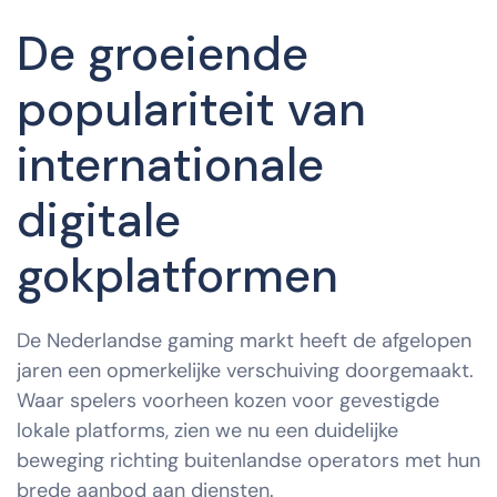
De groeiende
populariteit van
internationale
digitale
gokplatformen
De Nederlandse gaming markt heeft de afgelopen
jaren een opmerkelijke verschuiving doorgemaakt.
Waar spelers voorheen kozen voor gevestigde
lokale platforms, zien we nu een duidelijke
beweging richting buitenlandse operators met hun
brede aanbod aan diensten.