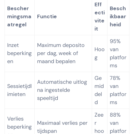
Eff
Bescher
Besch
ecti
mingsma
Functie
ikbaar
vite
atregel
heid
it
95%
Inzet
Maximum deposito
Hoo
van
beperking
per dag, week of
g
platfor
en
maand bepalen
ms
Ge
78%
Automatische uitlog
Sessietijdl
mid
van
na ingestelde
imieten
del
platfor
speeltijd
d
ms
Zee
88%
Verlies
Maximaal verlies per
r
van
beperking
tijdspan
hoo
platfor