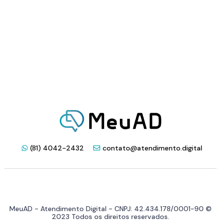
(81) 4042-2432
contato@atendimento.digital
MeuAD - Atendimento Digital - CNPJ: 42.434.178/0001-90 ©
2023 Todos os direitos reservados.