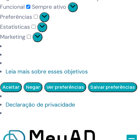
Funcional
Sempre ativo
Preferências
Estatísticas
Marketing
Leia mais sobre esses objetivos
Aceitar
Negar
Ver preferências
Salvar preferências
Declaração de privacidade