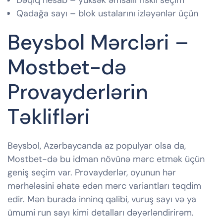
Qadağa sayı – blok ustalarını izləyənlər üçün
Beysbol Mərcləri –
Mostbet-də
Provayderlərin
Təklifləri
Beysbol, Azərbaycanda az populyar olsa da,
Mostbet-də bu idman növünə mərc etmək üçün
geniş seçim var. Provayderlər, oyunun hər
mərhələsini əhatə edən mərc variantları təqdim
edir. Mən burada inninq qalibi, vuruş sayı və ya
ümumi run sayı kimi detalları dəyərləndirirəm.