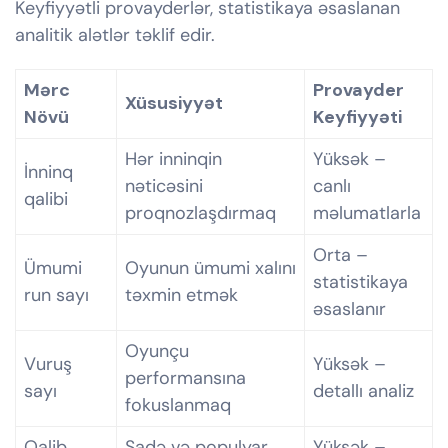
Keyfiyyətli provayderlər, statistikaya əsaslanan
analitik alətlər təklif edir.
Mərc
Provayder
Xüsusiyyət
Növü
Keyfiyyəti
Hər inninqin
Yüksək –
İnninq
nəticəsini
canlı
qalibi
proqnozlaşdırmaq
məlumatlarla
Orta –
Ümumi
Oyunun ümumi xalını
statistikaya
run sayı
təxmin etmək
əsaslanır
Oyunçu
Vuruş
Yüksək –
performansına
sayı
detallı analiz
fokuslanmaq
Qalib
Sadə və populyar
Yüksək –