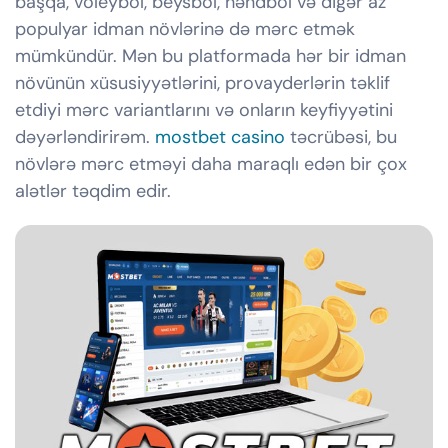
başqa, voleybol, beysbol, həndbol və digər az
populyar idman növlərinə də mərc etmək
mümkündür. Mən bu platformada hər bir idman
növünün xüsusiyyətlərini, provayderlərin təklif
etdiyi mərc variantlarını və onların keyfiyyətini
dəyərləndirirəm.
mostbet casino
təcrübəsi, bu
növlərə mərc etməyi daha maraqlı edən bir çox
alətlər təqdim edir.