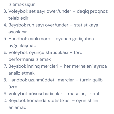
izləmək üçün
Voleybol: set sayı ower/under – dəqiq proqnoz
tələb edir
Beysbol: run sayı over/under – statistikaya
əsaslanır
Həndbol: canlı mərc – oyunun gedişatına
uyğunlaşmaq
Voleybol: oyunçu statistikası – fərdi
performansı izləmək
Beysbol: inninq mərcləri – hər mərhələni ayrıca
analiz etmək
Həndbol: uzunmüddətli mərclər – turnir qalibi
üzrə
Voleybol: xüsusi hadisələr – məsələn, ilk xal
Beysbol: komanda statistikası – oyun stilini
anlamaq