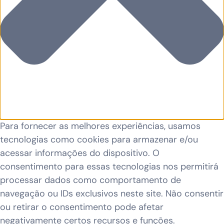
Para fornecer as melhores experiências, usamos
tecnologias como cookies para armazenar e/ou
acessar informações do dispositivo. O
consentimento para essas tecnologias nos permitirá
processar dados como comportamento de
navegação ou IDs exclusivos neste site. Não consentir
ou retirar o consentimento pode afetar
negativamente certos recursos e funções.