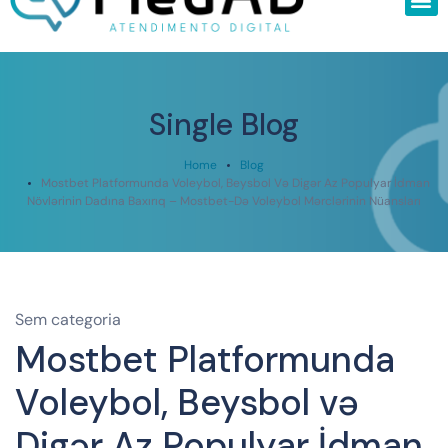
Single Blog
Home
Blog
Mostbet Platformunda Voleybol, Beysbol Və Digər Az Populyar İdman
Növlərinin Dadına Baxırıq – Mostbet-Də Voleybol Mərclərinin Nüansları
Sem categoria
Mostbet Platformunda
Voleybol, Beysbol və
Digər Az Populyar İdman