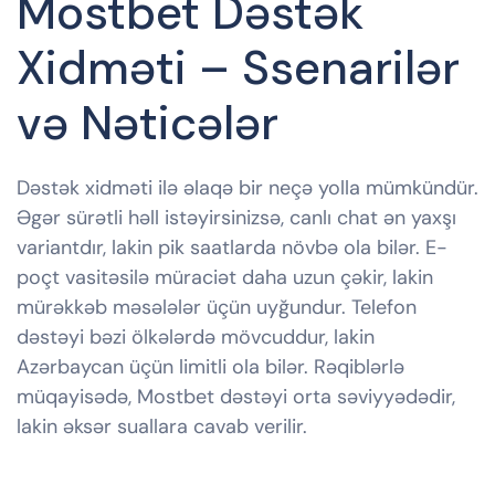
Mostbet Dəstək
Xidməti – Ssenarilər
və Nəticələr
Dəstək xidməti ilə əlaqə bir neçə yolla mümkündür.
Əgər sürətli həll istəyirsinizsə, canlı chat ən yaxşı
variantdır, lakin pik saatlarda növbə ola bilər. E-
poçt vasitəsilə müraciət daha uzun çəkir, lakin
mürəkkəb məsələlər üçün uyğundur. Telefon
dəstəyi bəzi ölkələrdə mövcuddur, lakin
Azərbaycan üçün limitli ola bilər. Rəqiblərlə
müqayisədə, Mostbet dəstəyi orta səviyyədədir,
lakin əksər suallara cavab verilir.