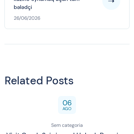
bələdçi
26/06/2026
Related Posts
06
AGO
Sem categoria