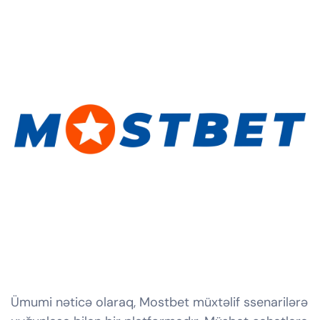
Ümumi nəticə olaraq, Mostbet müxtəlif ssenarilərə