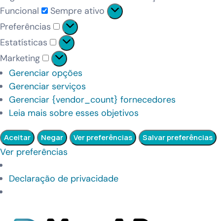
Funcional
Sempre ativo
Preferências
Estatísticas
Marketing
Gerenciar opções
Gerenciar serviços
Gerenciar {vendor_count} fornecedores
Leia mais sobre esses objetivos
Aceitar
Negar
Ver preferências
Salvar preferências
Ver preferências
Declaração de privacidade