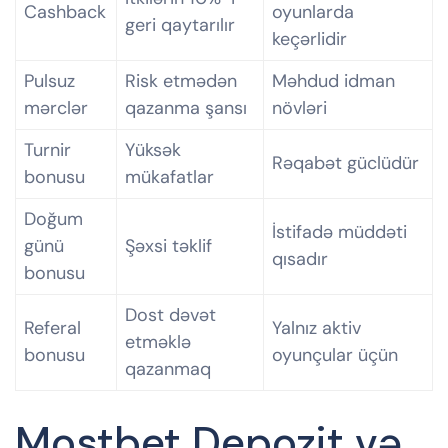
Cashback
oyunlarda
geri qaytarılır
keçərlidir
Pulsuz
Risk etmədən
Məhdud idman
mərclər
qazanma şansı
növləri
Turnir
Yüksək
Rəqabət güclüdür
bonusu
mükafatlar
Doğum
İstifadə müddəti
günü
Şəxsi təklif
qısadır
bonusu
Dost dəvət
Referal
Yalnız aktiv
etməklə
bonusu
oyunçular üçün
qazanmaq
Mostbet Depozit və