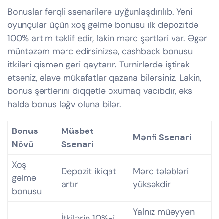
Bonuslar fərqli ssenarilərə uyğunlaşdırılıb. Yeni
oyunçular üçün xoş gəlmə bonusu ilk depozitdə
100% artım təklif edir, lakin mərc şərtləri var. Əgər
müntəzəm mərc edirsinizsə, cashback bonusu
itkiləri qismən geri qaytarır. Turnirlərdə iştirak
etsəniz, əlavə mükafatlar qazana bilərsiniz. Lakin,
bonus şərtlərini diqqətlə oxumaq vacibdir, əks
halda bonus ləğv oluna bilər.
Bonus
Müsbət
Mənfi Ssenari
Növü
Ssenari
Xoş
Depozit ikiqat
Mərc tələbləri
gəlmə
artır
yüksəkdir
bonusu
Yalnız müəyyən
İtkilərin 10%-i