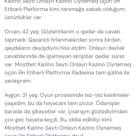
Kazino Saytı Onlayn Kazino Oynamaq üçün Ən
Etibarlı Platforma kimi tanımağa səbəb olduğum
üstünlüklər var.
Orxan, 42 yaş: Gözləntilərim o qədər də cavab
tapmadı. Qazanclı fırlanmalardan sonra birdən
qaydaların dəyişdiyini hiss etdim. Onlayn dəstək
cavablarında da işləməyən skriptlər qədər sürət
var. Mostbet Kazino Saytı Onlayn Kazino Oynamaq
üçün Ən Etibarlı Platforma ifadəsinə tam şübhə ilə
yanaşıram.
Aygün, 31 yaş: Oyun prosesində tez-tez kəsilmələr
yaşadım, bu da həyəcanı tam pozur. Ödənişlər
barədə də şikayətlər var, çıxarışım gözlədiyimdən
çox gec həyata keçdi. Bu, iddia edildiyi kimi
Mostbet Kazino Saytı Onlayn Kazino Oynamaq
üçün Ən Etibarlı Platforma deyil.