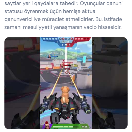
saytlar yerli qaydalara tabedir. Oyunçular qanuni
statusu öyrənmək üçün həmişə aktual
qanunvericiliyə müraciət etməlidirlər. Bu, istifadə
zamanı məsuliyyətli yanaşmanın vacib hissəsidir.