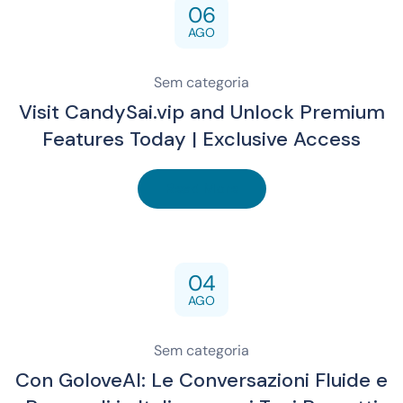
06
AGO
Sem categoria
Visit CandySai.vip and Unlock Premium
Features Today | Exclusive Access
Read More
04
AGO
Sem categoria
Con GoloveAI: Le Conversazioni Fluide e