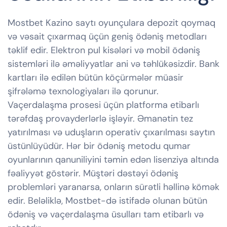
Mostbet Kazino saytı oyunçulara depozit qoymaq
və vəsait çıxarmaq üçün geniş ödəniş metodları
təklif edir. Elektron pul kisələri və mobil ödəniş
sistemləri ilə əməliyyatlar ani və təhlükəsizdir. Bank
kartları ilə edilən bütün köçürmələr müasir
şifrələmə texnologiyaları ilə qorunur.
Vaçerdalaşma prosesi üçün platforma etibarlı
tərəfdaş provayderlərlə işləyir. Əmanətin tez
yatırılması və uduşların operativ çıxarılması saytın
üstünlüyüdür. Hər bir ödəniş metodu qumar
oyunlarının qanuniliyini təmin edən lisenziya altında
fəaliyyət göstərir. Müştəri dəstəyi ödəniş
problemləri yaranarsa, onların sürətli həllinə kömək
edir. Beləliklə, Mostbet-də istifadə olunan bütün
ödəniş və vaçerdalaşma üsulları tam etibarlı və