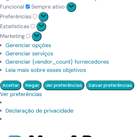
Funcional
Sempre ativo
Preferências
Estatísticas
Marketing
Gerenciar opções
Gerenciar serviços
Gerenciar {vendor_count} fornecedores
Leia mais sobre esses objetivos
Aceitar
Negar
Ver preferências
Salvar preferências
Ver preferências
Declaração de privacidade