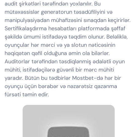
audit şirkətləri tərəfindən yoxlanılır. Bu
mütəxəssislər generatorun təsadüfiliyini və
manipulyasiyadan mühafizəsini sınaqdan keçirirlər.
Sertifikalaşdırma hesabatları platformada şəffaf
şəkildə ümumi istifadəyə təqdim olunur. Beləliklə,
oyunçular hər mərci və ya slotun nəticəsinin
həqiqətən qəfil olduğuna əmin ola bilərlər.
Auditorlar tərəfindən təsdiqlənmiş ədalətli oyun
mühiti, istifadəçilərə güvənli bir mərc mühiti
yaradır. Bütün bu tədbirlər Mostbet-də hər bir
oyunçu üçün bərabər və nəzarətsiz qazanma
fürsəti təmin edir.