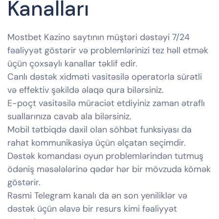
Kanalları
Mostbet Kazino saytının müştəri dəstəyi 7/24
fəaliyyət göstərir və problemlərinizi tez həll etmək
üçün çoxsaylı kanallar təklif edir.
Canlı dəstək xidməti vasitəsilə operatorla sürətli
və effektiv şəkildə əlaqə qura bilərsiniz.
E-poçt vasitəsilə müraciət etdiyiniz zaman ətraflı
suallarınıza cavab ala bilərsiniz.
Mobil tətbiqdə daxil olan söhbət funksiyası da
rahat kommunikasiya üçün əlçatan seçimdir.
Dəstək komandası oyun problemlərindən tutmuş
ödəniş məsələlərinə qədər hər bir mövzuda kömək
göstərir.
Rəsmi Telegram kanalı da ən son yeniliklər və
dəstək üçün əlavə bir resurs kimi fəaliyyət