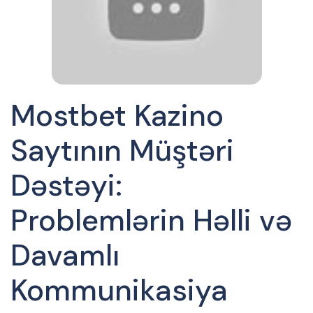
Mostbet Kazino
Saytının Müştəri
Dəstəyi:
Problemlərin Həlli və
Davamlı
Kommunikasiya