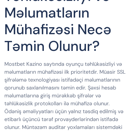
Məlumatların
Mühafizəsi Necə
Təmin Olunur?
Mostbet Kazino saytında oyunçu təhlükəsizliyi və
məlumatların mühafizəsi ilk prioritetdir. Müasir SSL
şifrələmə texnologiyası istifadəçi məlumatlarının
qorunub saxlanılmasını təmin edir. Şəxsi hesab
məlumatlarına giriş mürəkkəb şifrələr və
təhlükəsizlik protokolları ilə mühafizə olunur.
Ödəniş əməliyyatları üçün yalnız təsdiq edilmiş və
etibarlı üçüncü tərəf provayderlərindən istifadə
olunur. Müntəzəm auditar yoxlamaları sistemdəki