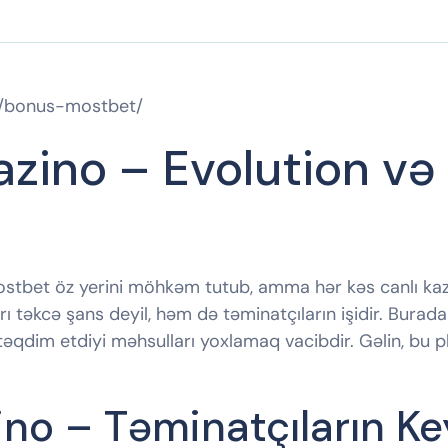
g/bonus-mostbet/
azino – Evolution və
et öz yerini möhkəm tutub, amma hər kəs canlı kazino
rı təkcə şans deyil, həm də təminatçıların işidir. Burad
qdim etdiyi məhsulları yoxlamaq vacibdir. Gəlin, bu plat
no – Təminatçıların Key