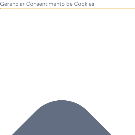
Gerenciar Consentimento de Cookies