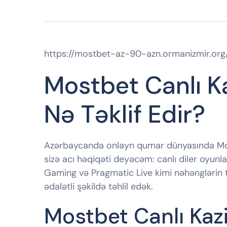
https://mostbet-az-90-azn.ormanizmir.or
Mostbet Canlı K
Nə Təklif Edir?
Azərbaycanda onlayn qumar dünyasında Mostb
sizə acı həqiqəti deyəcəm: canlı diler oyunla
Gaming və Pragmatic Live kimi nəhənglərin tə
ədalətli şəkildə təhlil edək.
Mostbet Canlı Kazi