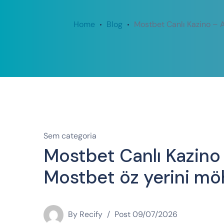
Home
Blog
Mostbet Canlı Kazino –
Sem categoria
Mostbet Canlı Kazin
Mostbet öz yerini mö
By
Recify
Post
09/07/2026