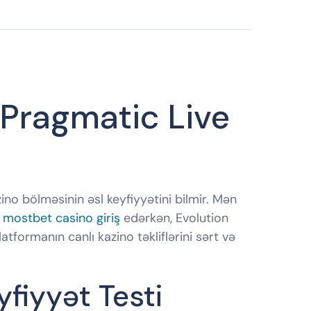
 Pragmatic Live
 bölməsinin əsl keyfiyyətini bilmir. Mən
a
mostbet casino giriş
edərkən, Evolution
formanın canlı kazino təkliflərini sərt və
fiyyət Testi