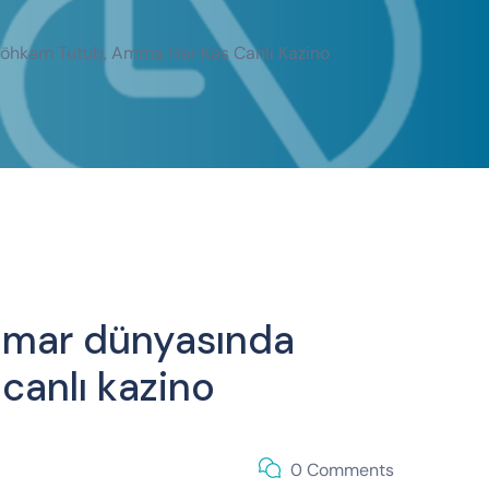
öhkəm Tutub, Amma Hər Kəs Canlı Kazino
umar dünyasında
canlı kazino
0 Comments