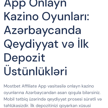
App Onlayn
Kazino Oyunları:
Azərbaycanda
Qeydiyyat və İlk
Depozit
Üstünlükləri
Mostbet Affiliate App vasitəsilə onlayn kazino
oyunlarına Azərbaycandan asan qoşula bilərsiniz.
Mobil tətbiq üzərində qeydiyyat prosesi sürətli və
təhlükəsizdir. İlk depozitinizi qoyarkən xüsusi