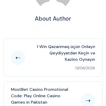
About Author
1 Win Qazanmaq üçün Onlayn
Qeydiyyatdan Keçin və
Kazino Oynayın
13/06/2026
MostBet Casino Promotional
Code: Play Online Casino
Games in Pakistan