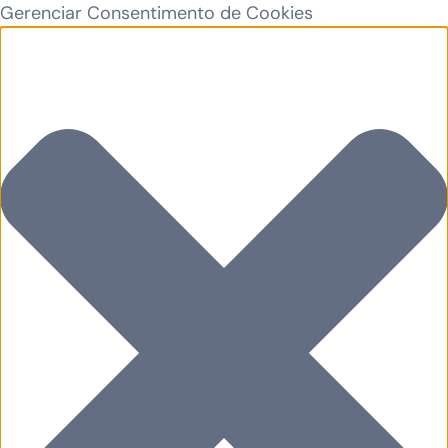
Gerenciar Consentimento de Cookies