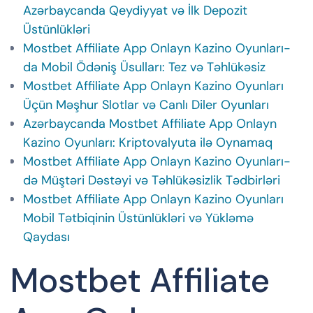
Azərbaycanda Qeydiyyat və İlk Depozit
Üstünlükləri
Mostbet Affiliate App Onlayn Kazino Oyunları-
da Mobil Ödəniş Üsulları: Tez və Təhlükəsiz
Mostbet Affiliate App Onlayn Kazino Oyunları
Üçün Məşhur Slotlar və Canlı Diler Oyunları
Azərbaycanda Mostbet Affiliate App Onlayn
Kazino Oyunları: Kriptovalyuta ilə Oynamaq
Mostbet Affiliate App Onlayn Kazino Oyunları-
də Müştəri Dəstəyi və Təhlükəsizlik Tədbirləri
Mostbet Affiliate App Onlayn Kazino Oyunları
Mobil Tətbiqinin Üstünlükləri və Yükləmə
Qaydası
Mostbet Affiliate