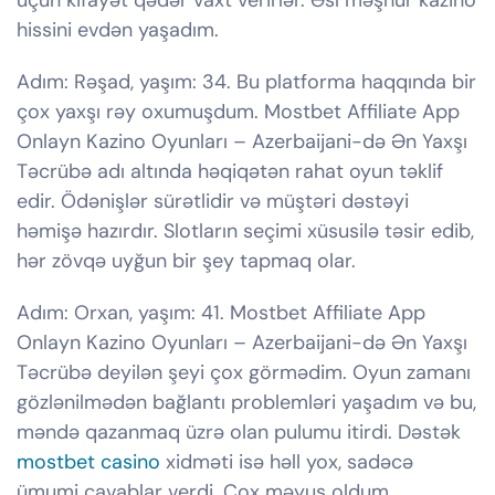
üçün kifayət qədər vaxt verirlər. Əsl məşhur kazino
hissini evdən yaşadım.
Adım: Rəşad, yaşım: 34. Bu platforma haqqında bir
çox yaxşı rəy oxumuşdum. Mostbet Affiliate App
Onlayn Kazino Oyunları – Azerbaijani-də Ən Yaxşı
Təcrübə adı altında həqiqətən rahat oyun təklif
edir. Ödənişlər sürətlidir və müştəri dəstəyi
həmişə hazırdır. Slotların seçimi xüsusilə təsir edib,
hər zövqə uyğun bir şey tapmaq olar.
Adım: Orxan, yaşım: 41. Mostbet Affiliate App
Onlayn Kazino Oyunları – Azerbaijani-də Ən Yaxşı
Təcrübə deyilən şeyi çox görmədim. Oyun zamanı
gözlənilmədən bağlantı problemləri yaşadım və bu,
məndə qazanmaq üzrə olan pulumu itirdi. Dəstək
mostbet casino
xidməti isə həll yox, sadəcə
ümumi cavablar verdi. Çox məyus oldum.