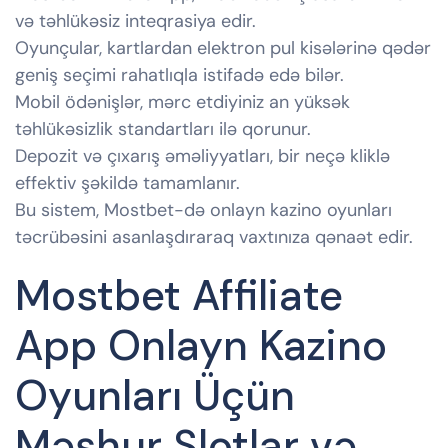
və təhlükəsiz inteqrasiya edir.
Oyunçular, kartlardan elektron pul kisələrinə qədər
geniş seçimi rahatlıqla istifadə edə bilər.
Mobil ödənişlər, mərc etdiyiniz an yüksək
təhlükəsizlik standartları ilə qorunur.
Depozit və çıxarış əməliyyatları, bir neçə kliklə
effektiv şəkildə tamamlanır.
Bu sistem, Mostbet-də onlayn kazino oyunları
təcrübəsini asanlaşdıraraq vaxtınıza qənaət edir.
Mostbet Affiliate
App Onlayn Kazino
Oyunları Üçün
Məşhur Slotlar və