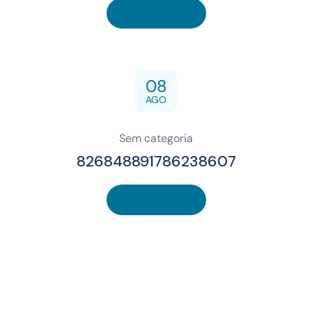
Read More
08
AGO
Sem categoria
826848891786238607
Read More