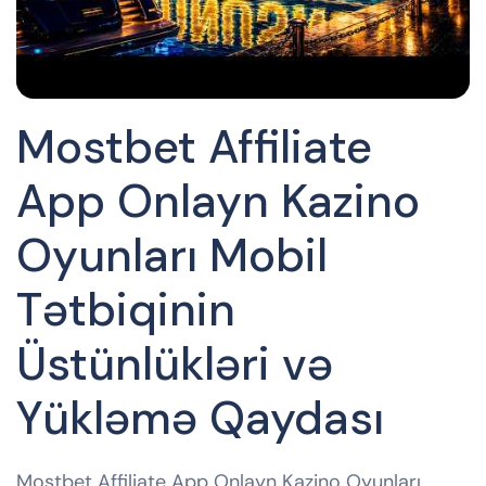
Mostbet Affiliate
App Onlayn Kazino
Oyunları Mobil
Tətbiqinin
Üstünlükləri və
Yükləmə Qaydası
Mostbet Affiliate App Onlayn Kazino Oyunları