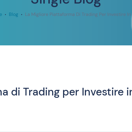
e
Blog
La Migliore Piattaforma Di Trading Per Investire In 
 di Trading per Investire in