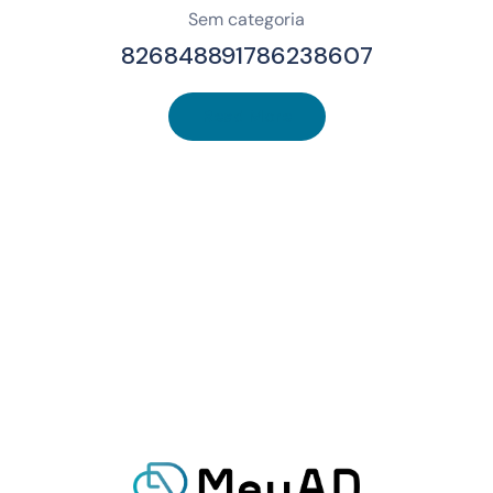
Sem categoria
826848891786238607
Read More