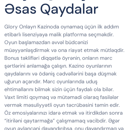
Əsas Qaydalar
Glory Onlayn Kazinoda oynamaq üçün ilk addım
etibarlı lisenziyaya malik platforma seçməkdir.
Oyun başlamazdan əvvəl büdcənizi
müəyyənləşdirmək və ona riayət etmək mütləqdir.
Bonus təklifləri diqqətlə öyrənin, onların mərc
şərtlərini anlamağa çalışın. Kazino oyunlarının
qaydalarını və ödəniş cədvəllərini başa düşmək
uğurun açarıdır. Mərc oyunlarında uduş
ehtimallarını bilmək sizin üçün faydalı ola bilər.
Vaxt limiti qoymaq və mütəmadi olaraq fasilələr
vermək məsuliyyətli oyun təcrübəsini təmin edir.
Öz emosiyalarınızı idarə etmək və itirdikdən sonra
“itiriləni qaytarmağa” çalışmamaq vacibdir. Əgər
oyun əyləncəni dayandırıbsa, onu dayandırmaq və