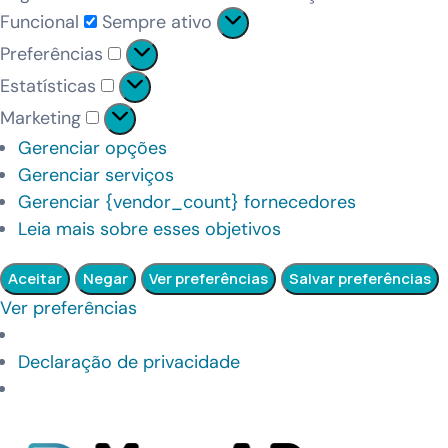
Funcional
Sempre ativo
Preferências
Estatísticas
Marketing
Gerenciar opções
Gerenciar serviços
Gerenciar {vendor_count} fornecedores
Leia mais sobre esses objetivos
Aceitar
Negar
Ver preferências
Salvar preferências
Ver preferências
Declaração de privacidade