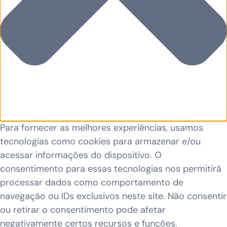
Para fornecer as melhores experiências, usamos
tecnologias como cookies para armazenar e/ou
acessar informações do dispositivo. O
consentimento para essas tecnologias nos permitirá
processar dados como comportamento de
navegação ou IDs exclusivos neste site. Não consentir
ou retirar o consentimento pode afetar
negativamente certos recursos e funções.