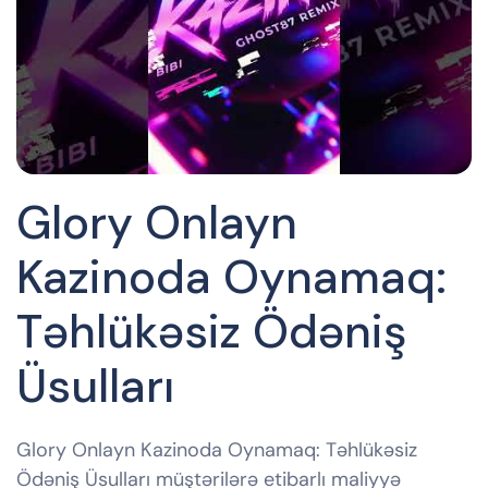
Glory Onlayn
Kazinoda Oynamaq:
Təhlükəsiz Ödəniş
Üsulları
Glory Onlayn Kazinoda Oynamaq: Təhlükəsiz
Ödəniş Üsulları müştərilərə etibarlı maliyyə