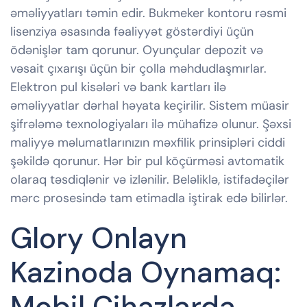
əməliyyatları təmin edir. Bukmeker kontoru rəsmi
lisenziya əsasında fəaliyyət göstərdiyi üçün
ödənişlər tam qorunur. Oyunçular depozit və
vəsait çıxarışı üçün bir çolla məhdudlaşmırlar.
Elektron pul kisələri və bank kartları ilə
əməliyyatlar dərhal həyata keçirilir. Sistem müasir
şifrələmə texnologiyaları ilə mühafizə olunur. Şəxsi
maliyyə məlumatlarınızın məxfilik prinsipləri ciddi
şəkildə qorunur. Hər bir pul köçürməsi avtomatik
olaraq təsdiqlənir və izlənilir. Beləliklə, istifadəçilər
mərc prosesində tam etimadla iştirak edə bilirlər.
Glory Onlayn
Kazinoda Oynamaq:
Mobil Cihazlarda