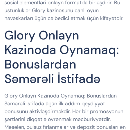
sosial elementləri onlayn formatda birləşdirir. Bu
üstünlüklər Glory kazinosunu canlı oyun
həvəskarları üçün cəlbedici etmək üçün kifayətdir.
Glory Onlayn
Kazinoda Oynamaq:
Bonuslardan
Səmərəli İstifadə
Glory Onlayn Kazinoda Oynamaq: Bonuslardan
Səmərəli İstifadə üçün ilk addım qeydiyyat
bonusunu aktivləşdirməkdir. Hər bir promosyonun
şərtlərini diqqətlə öyrənmək məcburiyyətdir.
Məsələn, pulsuz fırlanmalar və depozit bonusları ən