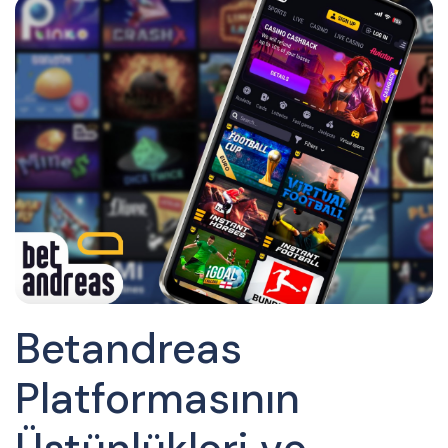
Betandreas
Platformasının