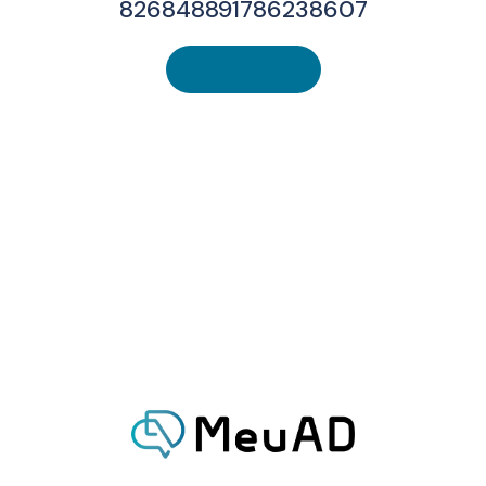
826848891786238607
Read More