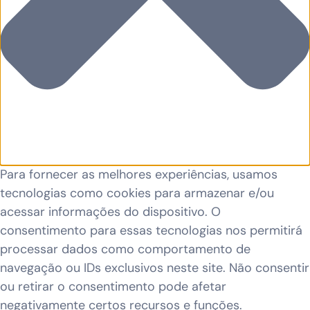
Para fornecer as melhores experiências, usamos
tecnologias como cookies para armazenar e/ou
acessar informações do dispositivo. O
consentimento para essas tecnologias nos permitirá
processar dados como comportamento de
navegação ou IDs exclusivos neste site. Não consentir
ou retirar o consentimento pode afetar
negativamente certos recursos e funções.