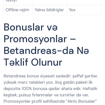
tezliyi
Offline rejim
Yalnız bildirişlər
Yox
Bonuslar və
Promosyonlar –
Betandreas-da Nə
Təklif Olunur
Betandreas bonus siyasəti sadədir: şəffaf şərtlər,
yüksək mərc tələbləri yox. Xoş gəldin paketi ilk
depozitə 100% bonusa qədər əhatə edir. Həftəlik
keşbek, pulsuz fırlanmalar və turnirlər də var.
Promosyonlar profil səhifəsində “Aktiv Bonuslar”