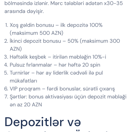
bölməsində izlənir. Mərc tələbləri adətən x30-35
arasında dəyişir.
Xoş gəldin bonusu – ilk depozitə 100%
(maksimum 500 AZN)
İkinci depozit bonusu – 50% (maksimum 300
AZN)
Həftəlik keşbek – itirilən məbləğin 10%-i
Pulsuz fırlanmalar – hər həftə 20 spin
Turnirlər – hər ay liderlik cədvəli ilə pul
mükafatları
VIP proqram – fərdi bonuslar, sürətli çıxarış
Şərtlər: bonus aktivasiyası üçün depozit məbləği
ən az 20 AZN
Depozitlər və