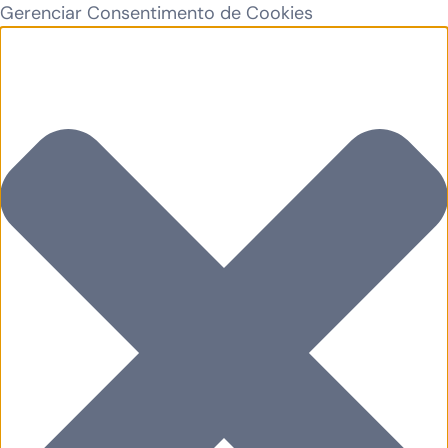
Gerenciar Consentimento de Cookies