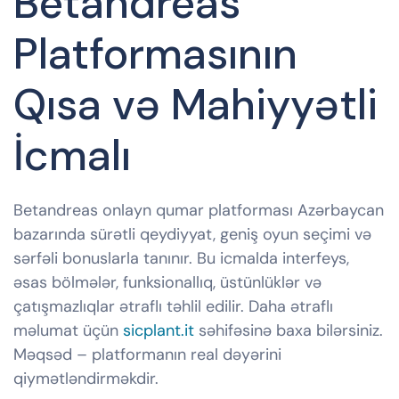
Betandreas
Platformasının
Qısa və Mahiyyətli
İcmalı
Betandreas onlayn qumar platforması Azərbaycan
bazarında sürətli qeydiyyat, geniş oyun seçimi və
sərfəli bonuslarla tanınır. Bu icmalda interfeys,
əsas bölmələr, funksionallıq, üstünlüklər və
çatışmazlıqlar ətraflı təhlil edilir. Daha ətraflı
məlumat üçün
sicplant.it
səhifəsinə baxa bilərsiniz.
Məqsəd – platformanın real dəyərini
qiymətləndirməkdir.