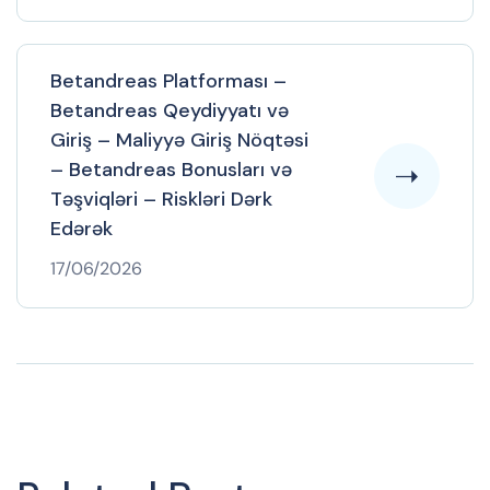
Betandreas Platforması –
Betandreas Qeydiyyatı və
Giriş – Maliyyə Giriş Nöqtəsi
– Betandreas Bonusları və
Təşviqləri – Riskləri Dərk
Edərək
17/06/2026