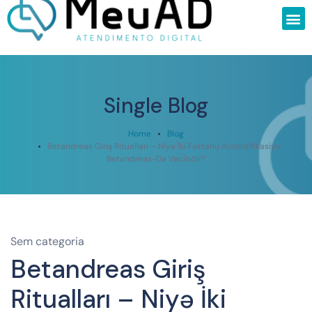
Single Blog
Home
Blog
Betandreas Giriş Ritualları – Niyə İki Faktorlu Autentifikasiya
Betandreas-Da Vacibdir?
Sem categoria
Betandreas Giriş
Ritualları – Niyə İki