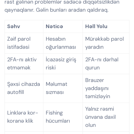
rast gəlinən problemlər sadəcə diqqətsizlikdən
qaynaqlanır. Gəlin bunları aradan qaldıraq.
Səhv
Nəticə
Həll Yolu
Zəif parol
Hesabın
Mürəkkəb parol
istifadəsi
oğurlanması
yaradın
2FA-nı aktiv
İcazəsiz giriş
2FA-nı dərhal
etməmək
riski
qurun
Brauzer
Şəxsi cihazda
Məlumat
yaddaşını
autofill
sızması
təmizləyin
Yalnız rəsmi
Linklərə kor-
Fishing
ünvana daxil
koranə klik
hücumları
olun