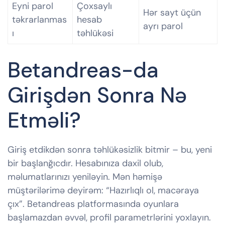
Eyni parol
Çoxsaylı
Hər sayt üçün
təkrarlanmas
hesab
ayrı parol
ı
təhlükəsi
Betandreas-da
Girişdən Sonra Nə
Etməli?
Giriş etdikdən sonra təhlükəsizlik bitmir – bu, yeni
bir başlanğıcdır. Hesabınıza daxil olub,
məlumatlarınızı yeniləyin. Mən həmişə
müştərilərimə deyirəm: “Hazırlıqlı ol, macəraya
çıx”. Betandreas platformasında oyunlara
başlamazdan əvvəl, profil parametrlərini yoxlayın.