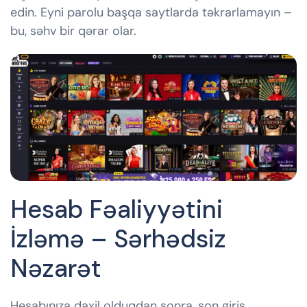
edin. Eyni parolu başqa saytlarda təkrarlamayın –
bu, səhv bir qərar olar.
Hesab Fəaliyyətini
İzləmə – Sərhədsiz
Nəzarət
Hesabınıza daxil olduqdan sonra, son giriş