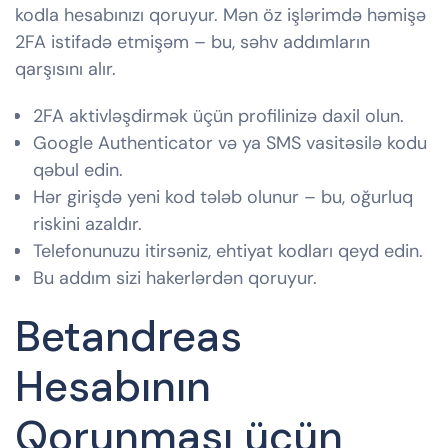
kodla hesabınızı qoruyur. Mən öz işlərimdə həmişə
2FA istifadə etmişəm – bu, səhv addımların
qarşısını alır.
2FA aktivləşdirmək üçün profilinizə daxil olun.
Google Authenticator və ya SMS vasitəsilə kodu
qəbul edin.
Hər girişdə yeni kod tələb olunur – bu, oğurluq
riskini azaldır.
Telefonunuzu itirsəniz, ehtiyat kodları qeyd edin.
Bu addım sizi hakerlərdən qoruyur.
Betandreas
Hesabının
Qorunması üçün