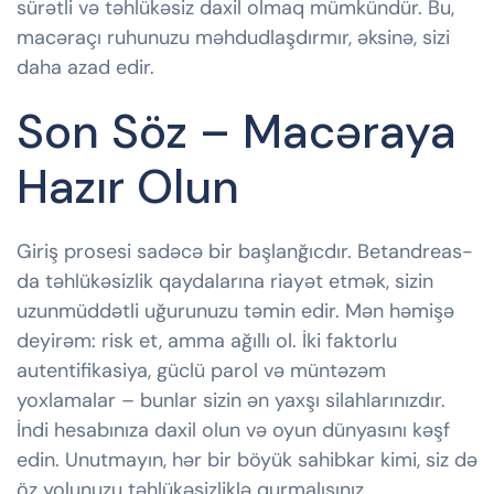
sürətli və təhlükəsiz daxil olmaq mümkündür. Bu,
macəraçı ruhunuzu məhdudlaşdırmır, əksinə, sizi
daha azad edir.
Son Söz – Macəraya
Hazır Olun
Giriş prosesi sadəcə bir başlanğıcdır. Betandreas-
da təhlükəsizlik qaydalarına riayət etmək, sizin
uzunmüddətli uğurunuzu təmin edir. Mən həmişə
deyirəm: risk et, amma ağıllı ol. İki faktorlu
autentifikasiya, güclü parol və müntəzəm
yoxlamalar – bunlar sizin ən yaxşı silahlarınızdır.
İndi hesabınıza daxil olun və oyun dünyasını kəşf
edin. Unutmayın, hər bir böyük sahibkar kimi, siz də
öz yolunuzu təhlükəsizliklə qurmalısınız.