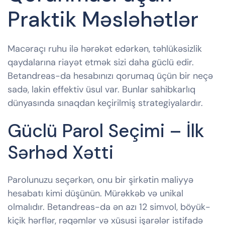
Praktik Məsləhətlər
Macəraçı ruhu ilə hərəkət edərkən, təhlükəsizlik
qaydalarına riayət etmək sizi daha güclü edir.
Betandreas-da hesabınızı qorumaq üçün bir neçə
sadə, lakin effektiv üsul var. Bunlar sahibkarlıq
dünyasında sınaqdan keçirilmiş strategiyalardır.
Güclü Parol Seçimi – İlk
Sərhəd Xətti
Parolunuzu seçərkən, onu bir şirkətin maliyyə
hesabatı kimi düşünün. Mürəkkəb və unikal
olmalıdır. Betandreas-da ən azı 12 simvol, böyük-
kiçik hərflər, rəqəmlər və xüsusi işarələr istifadə