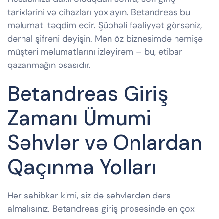
tarixlərini və cihazları yoxlayın. Betandreas bu
məlumatı təqdim edir. Şübhəli fəaliyyət görsəniz,
dərhal şifrəni dəyişin. Mən öz biznesimdə həmişə
müştəri məlumatlarını izləyirəm – bu, etibar
qazanmağın əsasıdır.
Betandreas Giriş
Zamanı Ümumi
Səhvlər və Onlardan
Qaçınma Yolları
Hər sahibkar kimi, siz də səhvlərdən dərs
almalısınız. Betandreas giriş prosesində ən çox