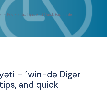
li – Key Points, Tips, And Quick Explanations
yəti – 1win-də Digər
 tips, and quick